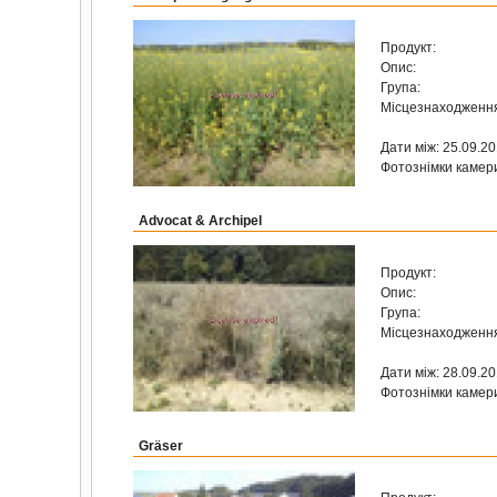
Продукт:
Опис:
Група:
Місцезнаходженн
Дати між: 25.09.2
Фотознімки камер
Advocat & Archipel
Продукт:
Опис:
Група:
Місцезнаходженн
Дати між: 28.09.2
Фотознімки камер
Gräser