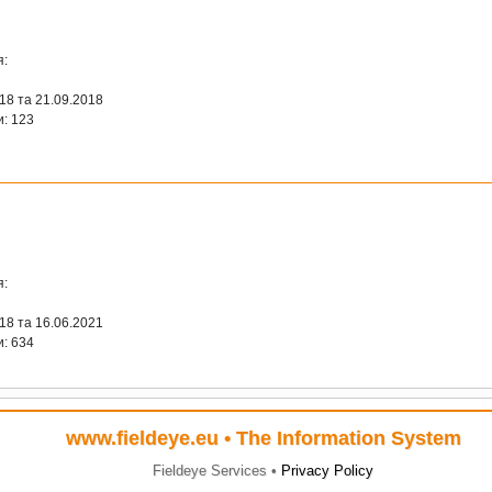
я:
018 та 21.09.2018
и: 123
я:
018 та 16.06.2021
и: 634
www.fieldeye.eu
• The Information System
Fieldeye Services •
Privacy Policy