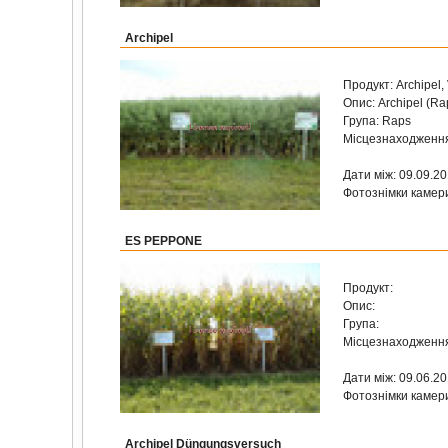
Archipel
Продукт: Archipel,
Опис: Archipel (Ra
Група: Raps
Місцезнаходженн
Дати між: 09.09.2
Фотознімки камер
ES PEPPONE
Продукт:
Опис:
Група:
Місцезнаходженн
Дати між: 09.06.2
Фотознімки камери
Archipel Düngungsversuch