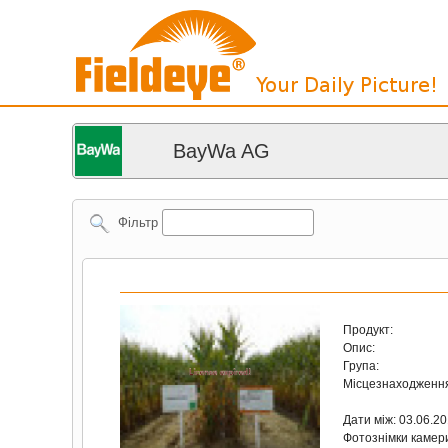
BayWa AG
Фільтр
Продукт:
Опис:
Група:
Місцезнаходженн
Дати між: 03.06.2
Фотознімки камер