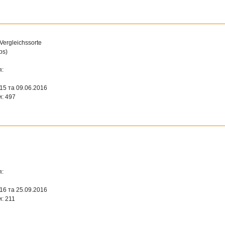
 Vergleichssorte
ps)
я:
015 та 09.06.2016
и: 497
я:
016 та 25.09.2016
: 211