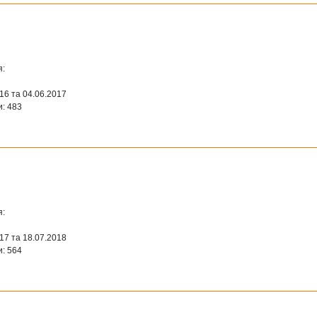
я:
016 та 04.06.2017
и: 483
я:
017 та 18.07.2018
и: 564